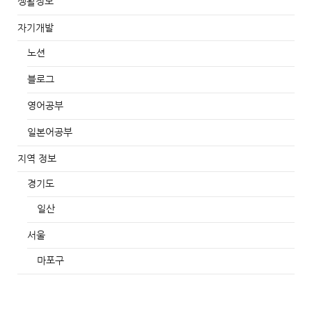
생활정보
자기개발
노션
블로그
영어공부
일본어공부
지역 정보
경기도
일산
서울
마포구