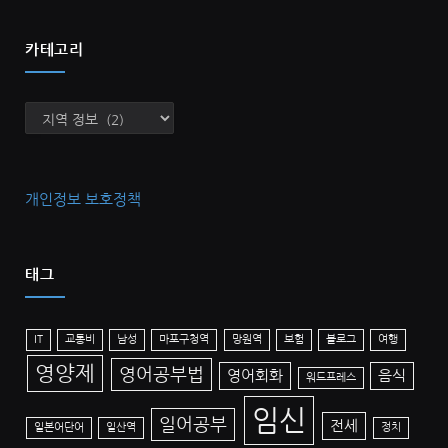
카테고리
카
테
고
리
개인정보 보호정책
태그
IT
교통비
남성
마포구청역
망원역
보험
블로그
여행
영양제
영어공부법
영어회화
음식
워드프레스
임신
일어공부
전세
일본어단어
일산역
정치