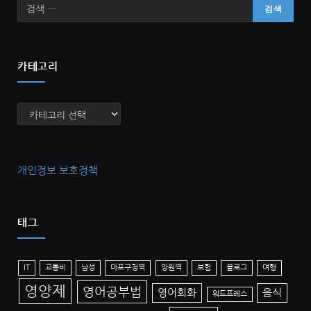
카테고리
카
테
고
리
개인정보 보호정책
태그
IT
교통비
남성
마포구청역
망원역
보험
블로그
여행
영양제
영어공부법
영어회화
음식
워드프레스