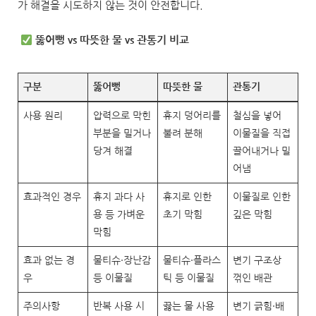
가 해결을 시도하지 않는 것이 안전합니다.
뚫어뻥 vs 따뜻한 물 vs 관통기 비교
구분
뚫어뻥
따뜻한 물
관통기
사용 원리
압력으로 막힌
휴지 덩어리를
철심을 넣어
부분을 밀거나
불려 분해
이물질을 직접
당겨 해결
끌어내거나 밀
어냄
효과적인 경우
휴지 과다 사
휴지로 인한
이물질로 인한
용 등 가벼운
초기 막힘
깊은 막힘
막힘
효과 없는 경
물티슈·장난감
물티슈·플라스
변기 구조상
우
등 이물질
틱 등 이물질
꺾인 배관
주의사항
반복 사용 시
끓는 물 사용
변기 긁힘·배