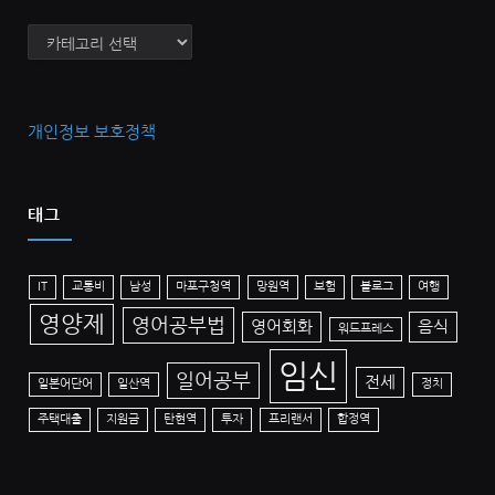
카
테
고
리
개인정보 보호정책
태그
IT
교통비
남성
마포구청역
망원역
보험
블로그
여행
영양제
영어공부법
영어회화
음식
워드프레스
임신
일어공부
전세
일본어단어
일산역
정치
주택대출
지원금
탄현역
투자
프리랜서
합정역