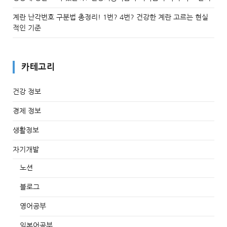
계란 난각번호 구분법 총정리! 1번? 4번? 건강한 계란 고르는 현실
적인 기준
카테고리
건강 정보
경제 정보
생활정보
자기개발
노션
블로그
영어공부
일본어공부