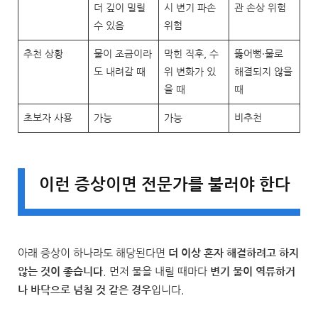
더 깊이 밀릴
시 변기 파손
관 손상 위험
수 있음
위험
추천 상황
물이 조금이라
막힌 직후, 수
뚫어뻥·물로
도 내려갈 때
위 변화가 있
해결되지 않을
을 때
때
초보자 사용
가능
가능
비추천
이런 증상이면 전문가를 불러야 한다
아래 증상이 하나라도 해당된다면
더 이상 혼자 해결하려고 하지
않는 것이 좋습니다
. 먼저 물을 내릴 때마다
변기 물이 역류하거
나 바닥으로 넘칠 것 같은 경우
입니다.