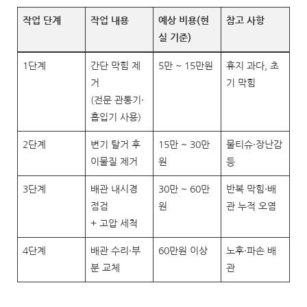
작업 단계
작업 내용
예상 비용(현
참고 사항
실 기준)
1단계
간단 막힘 제
5만 ~ 15만원
휴지 과다, 초
거
기 막힘
(전문 관통기·
흡입기 사용)
2단계
변기 탈거 후
15만 ~ 30만
물티슈·장난감
이물질 제거
원
등
3단계
배관 내시경
30만 ~ 60만
반복 막힘·배
점검
원
관 누적 오염
+ 고압 세척
4단계
배관 수리·부
60만원 이상
노후·파손 배
분 교체
관