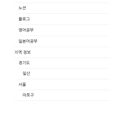
노션
블로그
영어공부
일본어공부
지역 정보
경기도
일산
서울
마포구