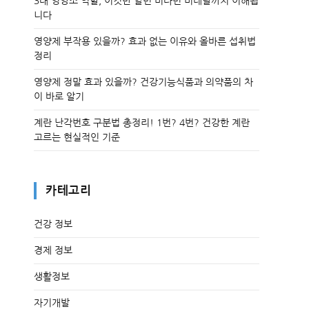
3대 영양소 역할, 이것만 알면 비타민 미네랄까지 이해됩
니다
영양제 부작용 있을까? 효과 없는 이유와 올바른 섭취법
정리
영양제 정말 효과 있을까? 건강기능식품과 의약품의 차
이 바로 알기
계란 난각번호 구분법 총정리! 1번? 4번? 건강한 계란
고르는 현실적인 기준
카테고리
건강 정보
경제 정보
생활정보
자기개발